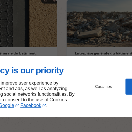
générale du bâtiment
Entreprise générale du bâtimen
01/03/2026
ons dans les
La gestion des déche
cy is our priority
ux de
construction et de
tion : un tour
démolition : vers des
n du béton haute
solutions écologique
 improve user experience by
ance et des
du recyclage
Customize
nt and ads, as well as analyzing
ux biosourcés
ng social networks functionalities. By
you consent to the use of Cookies
Google
Facebook
.