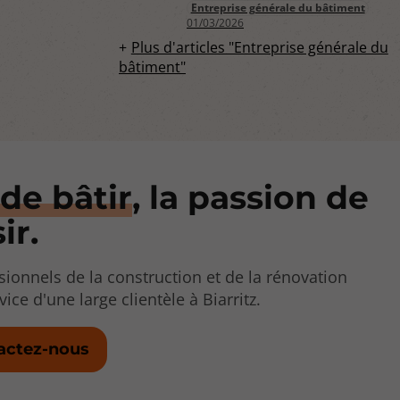
recyclage
Entreprise générale du bâtiment
01/03/2026
Plus d'articles "Entreprise générale du
bâtiment"
 de bâtir
, la passion de
ir.
ionnels de la construction et de la rénovation
ice d'une large clientèle à Biarritz.
actez-nous